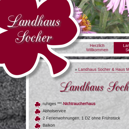
Landhaus
Socher
Herzlich
La
Willkommen
S
»
Landhaus Socher & Haus M
Landhaus Soche
ruhiges ***-
Nichtraucherhaus
Abholservice
2 Ferienwohnungen, 1 DZ ohne Frühstück
Balkon