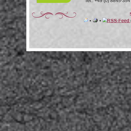
Tel.: +49 (0) 8845-354
Za
•
•