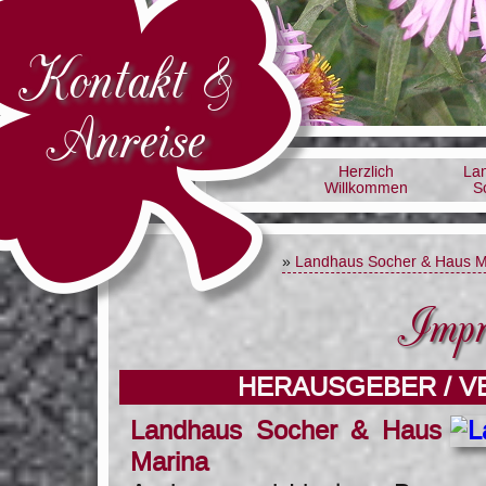
Kontakt &
Anreise
Herzlich
La
Willkommen
S
»
Landhaus Socher & Haus M
Impr
HERAUSGEBER / 
Landhaus Socher & Haus
Marina