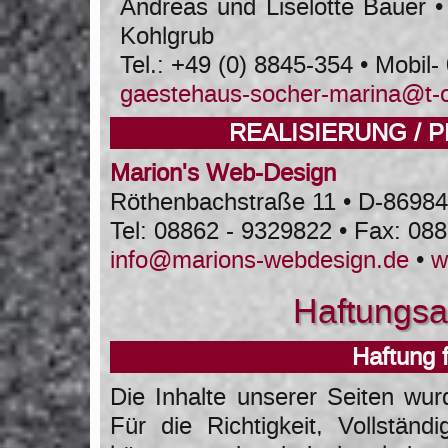
Andreas und Liselotte Bauer •
Kohlgrub
Tel.: +49 (0) 8845-354 • Mobil
gaestehaus-socher-marina@t-o
REALISIERUNG /
Marion's Web-Design
Röthenbachstraße 11 • D-8698
Tel: 08862 - 9329822 • Fax: 08
info@marions-webdesign.de
•
w
Haftungsa
Haftung f
Die Inhalte unserer Seiten wurd
Für die Richtigkeit, Vollständi