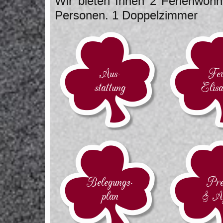
Wir bieten Ihnen 2 Ferienwohn
Personen. 1 Doppelzimmer
Aus-
Fe
stattung
Elisa
Belegungs-
Pre
plan
& Ag