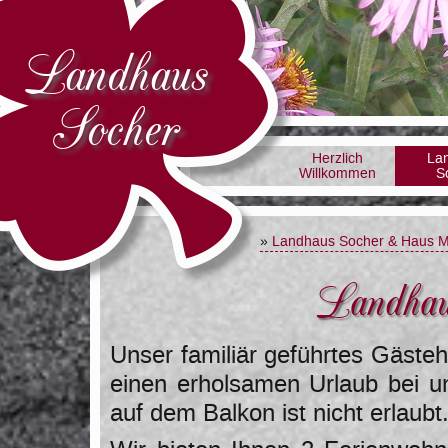
Landhaus
Socher
Herzlich
La
Willkommen
S
»
Landhaus Socher & Haus M
Landhau
Unser familiär geführtes Gäste
einen erholsamen Urlaub bei u
auf dem Balkon ist nicht erlaubt