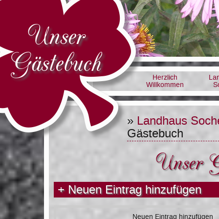
Unser
Gästebuch
Herzlich
La
Willkommen
S
»
Landhaus Soch
Gästebuch
Unser G
+
Neuen Eintrag hinzufügen
Neuen Eintrag hinzufügen