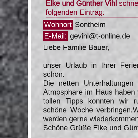
Elke und Günther Vihl
schri
folgenden Eintrag:
Wohnort
Sontheim
E-Mail:
gevihl@t-online.de
Liebe Familie Bauer,
unser Urlaub in Ihrer Fer
schön.
Die netten Unterhaltungen 
Atmosphäre im Haus haben w
tollen Tipps konnten wir
schöne Woche verbringen.W
werden gerne wiederkommen
Schöne Grüße Elke und Günt