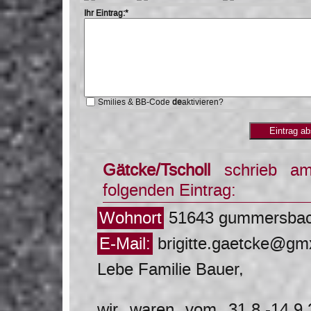
Ihr Eintrag:*
Smilies & BB-Code
de
aktivieren?
Gätcke/Tscholl
schrieb 
folgenden Eintrag:
Wohnort
51643 gummersba
E-Mail:
brigitte.gaetcke@gm
Lebe Familie Bauer,
wir waren vom 31.8.-14.9