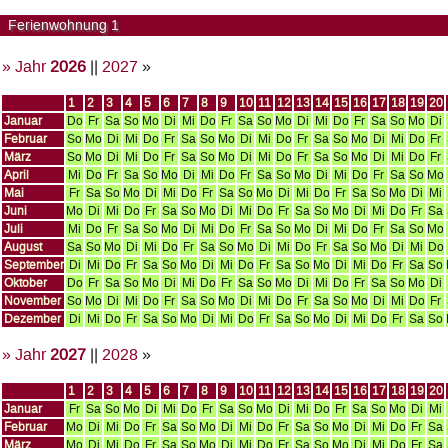
Ferienwohnung 1
» Jahr
2026
||
2027
»
1
2
3
4
5
6
7
8
9
10
11
12
13
14
15
16
17
18
19
20
Januar
Do
Fr
Sa
So
Mo
Di
Mi
Do
Fr
Sa
So
Mo
Di
Mi
Do
Fr
Sa
So
Mo
Di
Februar
So
Mo
Di
Mi
Do
Fr
Sa
So
Mo
Di
Mi
Do
Fr
Sa
So
Mo
Di
Mi
Do
Fr
März
So
Mo
Di
Mi
Do
Fr
Sa
So
Mo
Di
Mi
Do
Fr
Sa
So
Mo
Di
Mi
Do
Fr
April
Mi
Do
Fr
Sa
So
Mo
Di
Mi
Do
Fr
Sa
So
Mo
Di
Mi
Do
Fr
Sa
So
Mo
Mai
Fr
Sa
So
Mo
Di
Mi
Do
Fr
Sa
So
Mo
Di
Mi
Do
Fr
Sa
So
Mo
Di
Mi
Juni
Mo
Di
Mi
Do
Fr
Sa
So
Mo
Di
Mi
Do
Fr
Sa
So
Mo
Di
Mi
Do
Fr
Sa
Juli
Mi
Do
Fr
Sa
So
Mo
Di
Mi
Do
Fr
Sa
So
Mo
Di
Mi
Do
Fr
Sa
So
Mo
August
Sa
So
Mo
Di
Mi
Do
Fr
Sa
So
Mo
Di
Mi
Do
Fr
Sa
So
Mo
Di
Mi
Do
September
Di
Mi
Do
Fr
Sa
So
Mo
Di
Mi
Do
Fr
Sa
So
Mo
Di
Mi
Do
Fr
Sa
So
Oktober
Do
Fr
Sa
So
Mo
Di
Mi
Do
Fr
Sa
So
Mo
Di
Mi
Do
Fr
Sa
So
Mo
Di
November
So
Mo
Di
Mi
Do
Fr
Sa
So
Mo
Di
Mi
Do
Fr
Sa
So
Mo
Di
Mi
Do
Fr
Dezember
Di
Mi
Do
Fr
Sa
So
Mo
Di
Mi
Do
Fr
Sa
So
Mo
Di
Mi
Do
Fr
Sa
So
» Jahr
2027
||
2028
»
1
2
3
4
5
6
7
8
9
10
11
12
13
14
15
16
17
18
19
20
Januar
Fr
Sa
So
Mo
Di
Mi
Do
Fr
Sa
So
Mo
Di
Mi
Do
Fr
Sa
So
Mo
Di
Mi
Februar
Mo
Di
Mi
Do
Fr
Sa
So
Mo
Di
Mi
Do
Fr
Sa
So
Mo
Di
Mi
Do
Fr
Sa
März
Mo
Di
Mi
Do
Fr
Sa
So
Mo
Di
Mi
Do
Fr
Sa
So
Mo
Di
Mi
Do
Fr
Sa